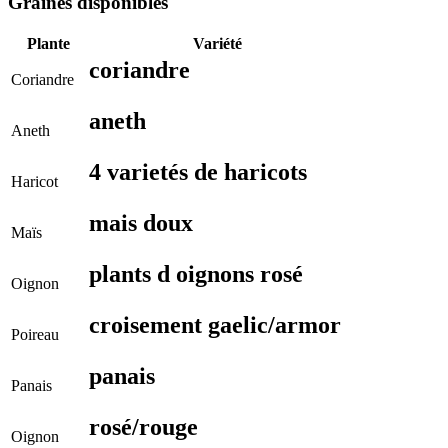
Graines disponibles
Plante
Variété
coriandre
Coriandre
aneth
Aneth
4 varietés de haricots
Haricot
mais doux
Maïs
plants d oignons rosé
Oignon
croisement gaelic/armor
Poireau
panais
Panais
rosé/rouge
Oignon