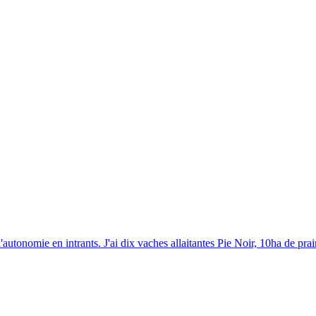
autonomie en intrants. J'ai dix vaches allaitantes Pie Noir, 10ha de pra