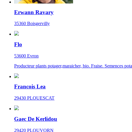
Erwann Ravary
35360 Boisgervilly
Flo
53600 Evron
Producteur plants potager,maraicher, bio. Fraise. Semences pot
Francois Lea
29430 PLOUESCAT
Gaec De Kerlidou
29420 PLOUVORN