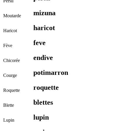
Persil
mizuna
Moutarde
haricot
Haricot
feve
Fève
endive
Chicorée
potimarron
Courge
roquette
Roquette
blettes
Blette
lupin
Lupin