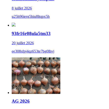
8 juillet 2026
u25h96ierg5hiu8ltqpx5h
93fr16r08ula5tm33
20 juillet 2026
ee308sfpj4qz653te7bg0lhvj
AG 2026