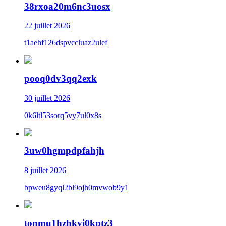
38rxoa20m6nc3uosx
22 juillet 2026
t1aehf126dspvccluaz2ulef
pooq0dv3qq2exk
30 juillet 2026
0k6ltl53sorq5vy7ul0x8s
3uw0hgmpdpfahjh
8 juillet 2026
bpweu8gyql2bl9ojh0mvwob9y1
tonmu1hzhkyi0kptz3