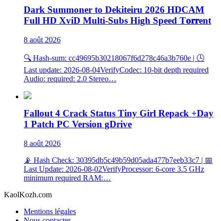
Dark Summoner to Dekiteiru 2026 HDCAM
Full HD XviD Multi-Subs High Speed T𝐨𝐫𝐫ent
8 août 2026
🔍 Hash-sum: cc49695b30218067f6d278c46a3b760e | 🕓
Last update: 2026-08-04VerifyCodec: 10-bit depth required
Audio: required: 2.0 Stereo…
Fallout 4 Crack Status Tiny Girl Repack +Day
1 Patch PC Version gDrive
8 août 2026
📡 Hash Check: 30395db5c49b59d05ada477b7eeb33c7 | 📅
Last Update: 2026-08-02VerifyProcessor: 6-core 3.5 GHz
minimum required RAM:…
KaolKozh.com
Mentions légales
Nous contacter