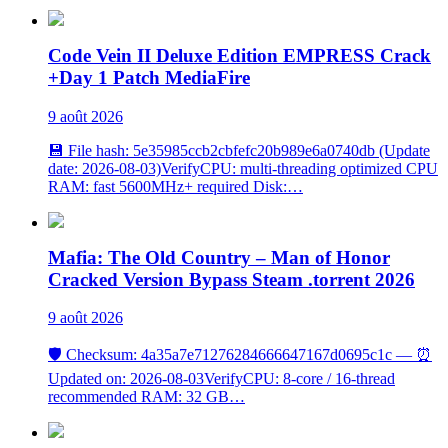
Code Vein II Deluxe Edition EMPRESS Crack
+Day 1 Patch MediaFire
9 août 2026
💾 File hash: 5e35985ccb2cbfefc20b989e6a0740db (Update
date: 2026-08-03)VerifyCPU: multi-threading optimized CPU
RAM: fast 5600MHz+ required Disk:…
Mafia: The Old Country – Man of Honor
Cracked Version Bypass Steam .torrent 2026
9 août 2026
🛡️ Checksum: 4a35a7e71276284666647167d0695c1c — ⏰
Updated on: 2026-08-03VerifyCPU: 8-core / 16-thread
recommended RAM: 32 GB…