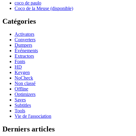
coco de paulo
Coco de la Meuse (disponible)
Catégories
Activators
Converters
Dumpers
Événements
Extractors
Fonts
HD
Keygen
NoCheck
Non classé
Offline
Optimizers
Saves
Subtitles
Tools
Vie de l'association
Derniers articles